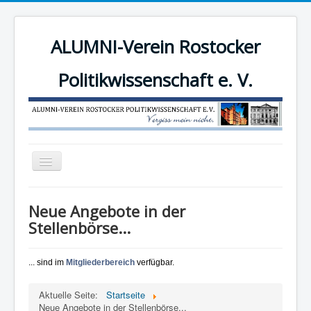
ALUMNI-Verein Rostocker
Politikwissenschaft e. V.
Navigation
an/aus
News
Neue Angebote in der
Der Verein
Stellenbörse...
Angebote
... sind im
Mitgliederbereich
verfügbar.
Mitgliederbereich
Mitglied werden!
Aktuelle Seite:
Startseite
Neue Angebote in der Stellenbörse...