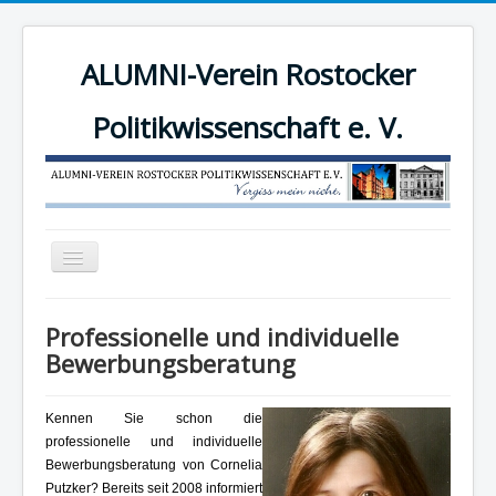
ALUMNI-Verein Rostocker
Politikwissenschaft e. V.
Navigation
an/aus
News
Professionelle und individuelle
Der Verein
Bewerbungsberatung
Angebote
Kennen Sie schon die
Mitgliederbereich
professionelle und individuelle
Mitglied werden!
Bewerbungsberatung von Cornelia
Putzker? Bereits seit 2008 informiert