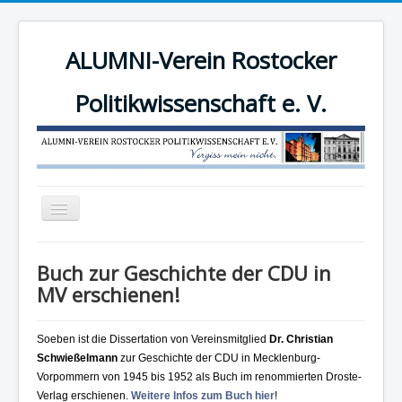
ALUMNI-Verein Rostocker
Politikwissenschaft e. V.
Navigation
an/aus
News
Buch zur Geschichte der CDU in
Der Verein
MV erschienen!
Angebote
Soeben ist die Dissertation von Vereinsmitglied
Dr. Christian
Mitgliederbereich
Schwießelmann
zur Geschichte der CDU in Mecklenburg-
Mitglied werden!
Vorpommern von 1945 bis 1952 als Buch im renommierten Droste-
Verlag erschienen.
Weitere Infos zum Buch hier
!