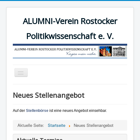
ALUMNI-Verein Rostocker
Politikwissenschaft e. V.
Navigation
an/aus
News
Neues Stellenangebot
Der Verein
Angebote
Auf der
Stellenbörse
ist eine neues Angebot einsehbar.
Mitgliederbereich
Aktuelle Seite:
Startseite
Neues Stellenangebot
Mitglied werden!