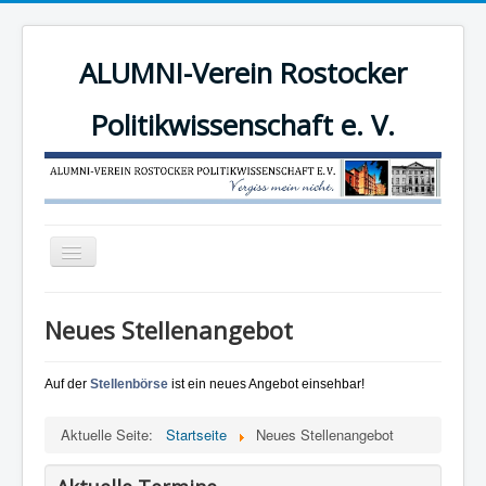
ALUMNI-Verein Rostocker
Politikwissenschaft e. V.
Navigation
an/aus
News
Neues Stellenangebot
Der Verein
Angebote
Auf der
Stellenbörse
ist ein neues Angebot einsehbar!
Mitgliederbereich
Aktuelle Seite:
Startseite
Neues Stellenangebot
Mitglied werden!