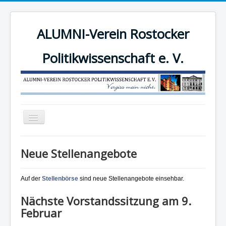
ALUMNI-Verein Rostocker
Politikwissenschaft e. V.
Navigation
an/aus
News
Neue Stellenangebote
Der Verein
Angebote
Auf der
Stellenbörse
sind neue Stellenangebote einsehbar.
Mitgliederbereich
Nächste Vorstandssitzung am 9.
Februar
Mitglied werden!